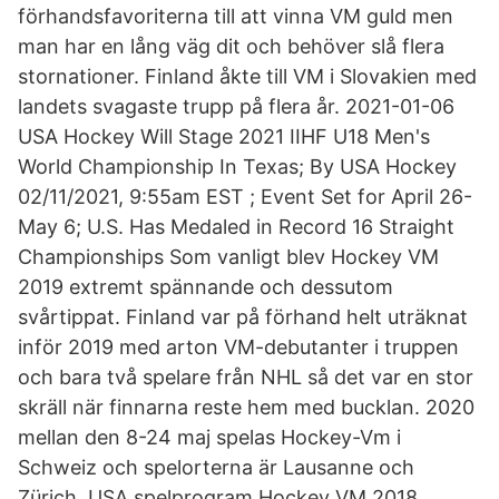
förhandsfavoriterna till att vinna VM guld men
man har en lång väg dit och behöver slå flera
stornationer. Finland åkte till VM i Slovakien med
landets svagaste trupp på flera år. 2021-01-06
USA Hockey Will Stage 2021 IIHF U18 Men's
World Championship In Texas; By USA Hockey
02/11/2021, 9:55am EST ; Event Set for April 26-
May 6; U.S. Has Medaled in Record 16 Straight
Championships Som vanligt blev Hockey VM
2019 extremt spännande och dessutom
svårtippat. Finland var på förhand helt uträknat
inför 2019 med arton VM-debutanter i truppen
och bara två spelare från NHL så det var en stor
skräll när finnarna reste hem med bucklan. 2020
mellan den 8-24 maj spelas Hockey-Vm i
Schweiz och spelorterna är Lausanne och
Zürich. USA spelprogram Hockey VM 2018.