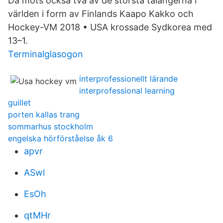
Då möts också två av de största talangerna i
världen i form av Finlands Kaapo Kakko och
Hockey-VM 2018 • USA krossade Sydkorea med
13–1.
Terminalglasogon
interprofessionellt lärande
interprofessional learning
guillet
porten kallas trang
sommarhus stockholm
engelska hörförståelse åk 6
apvr
ASwl
EsOh
qtMHr