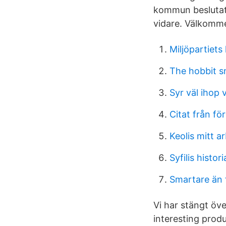
kommun beslutat 
vidare. Välkomme
Miljöpartiets
The hobbit 
Syr väl ihop
Citat från fö
Keolis mitt a
Syfilis histor
Smartare än 
Vi har stängt öve
interesting prod