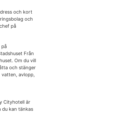
adress och kort
kringsbolag och
schef på
r på
Stadshuset Från
uset. Om du vill
 åtta och stänger
 vatten, avlopp,
 Cityhotell är
ta du kan tänkas