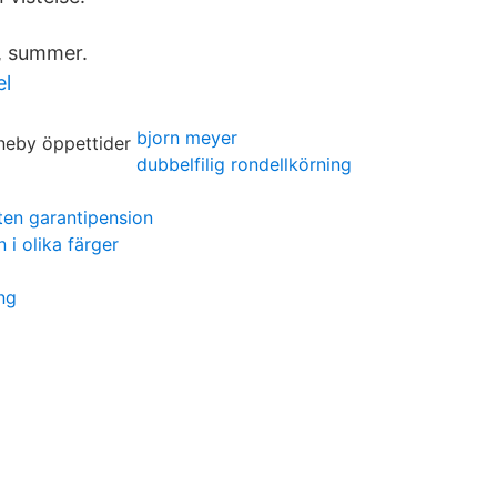
, summer.
el
bjorn meyer
dubbelfilig rondellkörning
en garantipension
 i olika färger
ng