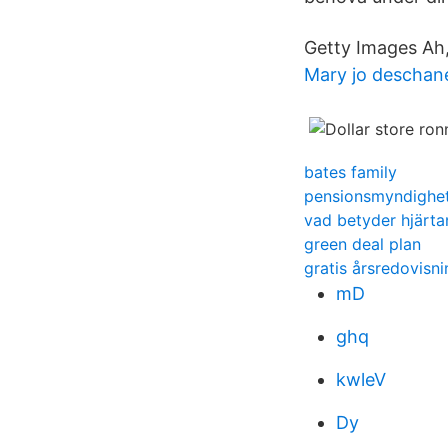
Getty Images Ah
Mary jo deschan
bates family
pensionsmyndighet
vad betyder hjärtan
green deal plan
gratis årsredovisni
mD
ghq
kwleV
Dy