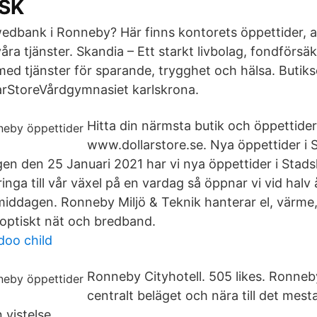
YSK
wedbank i Ronneby? Här finns kontorets öppettider, 
ra tjänster. Skandia – Ett starkt livbolag, fondförsä
med tjänster för sparande, trygghet och hälsa. Butik
larStoreVårdgymnasiet karlskrona.
Hitta din närmsta butik och öppettide
www.dollarstore.se. Nya öppettider i 
 den 25 Januari 2021 har vi nya öppettider i Stadsh
ringa till vår växel på en vardag så öppnar vi vid halv
rmiddagen. Ronneby Miljö & Teknik hanterar el, värme,
roptiskt nät och bredband.
doo child
Ronneby Cityhotell. 505 likes. Ronneby
centralt beläget och nära till det mes
 vistelse.