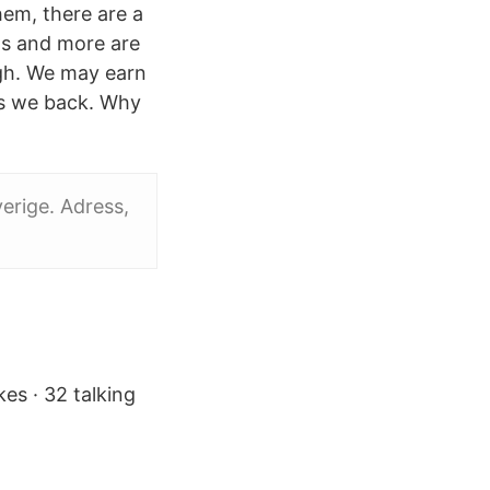
them, there are a
ms and more are
ugh. We may earn
ts we back. Why
verige. Adress,
es · 32 talking