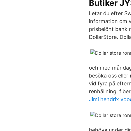
Butiker J
Letar du efter S
information om vå
prisbelönt bank 
DollarStore. Dol
och med måndagen
besöka oss eller 
vid fyra på efte
renhållning, fibe
Jimi hendrix voo
behöva under din