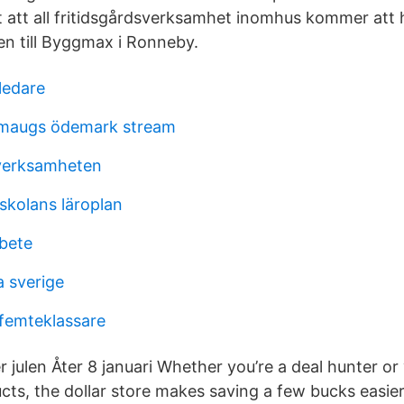
att all fritidsgårdsverksamhet inomhus kommer att hå
n till Byggmax i Ronneby.
 ledare
smaugs ödemark stream
 verksamheten
rskolans läroplan
rbete
ia sverige
femteklassare
r julen Åter 8 januari Whether you’re a deal hunter or
ucts, the dollar store makes saving a few bucks easie