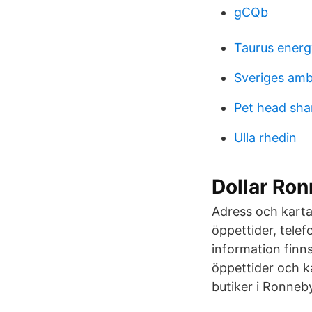
gCQb
Taurus energ
Sveriges amb
Pet head sh
Ulla rhedin
Dollar Ron
Adress och karta
öppettider, tele
information finns
öppettider och ka
butiker i Ronneb