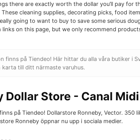
ings there are exactly worth the dollar you’ll pay for 
 These cleaning supplies, decorating picks, food ite
really going to want to buy to save some serious do
 links on this page, but we only recommend produc
 finns på Tiendeo! Här hittar du alla våra butiker i S
karta till ditt närmaste varuhus.
Dollar Store - Canal Midi
inns på Tiendeo! Dollarstore Ronneby, Vector. 350 lik
arstore Ronneby öppnar nu upp i sociala medier.