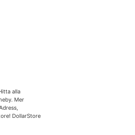
tta alla
nneby. Mer
 Adress,
tore! DollarStore