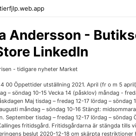
tierfjlp.web.app
a Andersson - Butiks
Store LinkedIn
isen - tidigare nyheter Market
 00 Öppettider utställning 2021. April (fr o m 5 april
dag – söndag 10-15 Vecka 14 (påsklov) måndag - fred
skdagen Maj tisdag – fredag 12-17 lördag – söndag 1
i-augusti måndag – söndag 10-16 Stängt: midsommar
 September tisdag – fredag 12-17 lördag – söndag 
llinges fritidsgård. Fritidsgårdarna är stängda tills 
eringens beslut 2020-12-18 om skärpta restriktioner