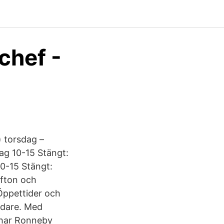
chef -
) torsdag –
ag 10-15 Stängt:
0-15 Stängt:
afton och
Öppettider och
vidare. Med
 har Ronneby