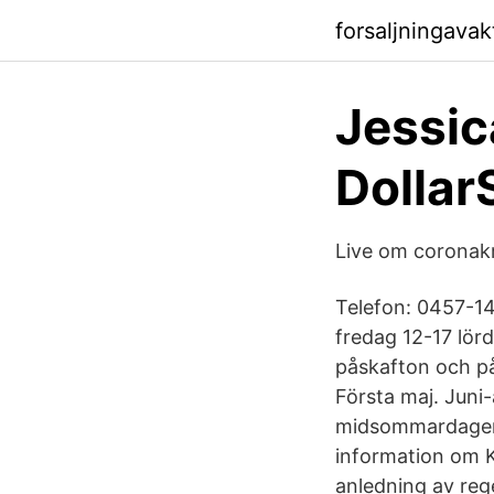
forsaljningavak
Jessic
Dollar
Live om coronakr
Telefon: 0457-144
fredag 12-17 lör
påskafton och på
Första maj. Jun
midsommardagen.
information om Ka
anledning av reg