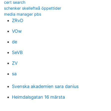
cert search
schenker skellefteå öppettider
media manager pbs
ZRvD
VOw
de
SeVB
ZV
sa
Svenska akademien sara danius
Heimdalsgatan 16 märsta