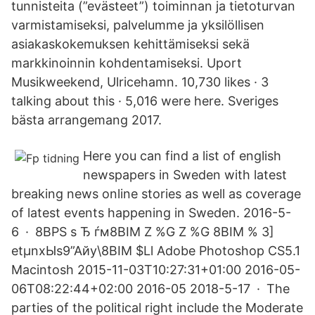
tunnisteita (”evästeet”) toiminnan ja tietoturvan
varmistamiseksi, palvelumme ja yksilöllisen
asiakaskokemuksen kehittämiseksi sekä
markkinoinnin kohdentamiseksi. Uport
Musikweekend, Ulricehamn. 10,730 likes · 3
talking about this · 5,016 were here. Sveriges
bästa arrangemang 2017.
Here you can find a list of english
newspapers in Sweden with latest
breaking news online stories as well as coverage
of latest events happening in Sweden. 2016-5-
6 · 8BPS s Ђ ѓм8BIM Z %G Z %G 8BIM % З]
еtµnхЫѕ9”Айy\8BIM $Ll Adobe Photoshop CS5.1
Macintosh 2015-11-03T10:27:31+01:00 2016-05-
06T08:22:44+02:00 2016-05 2018-5-17 · The
parties of the political right include the Moderate