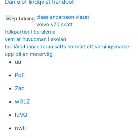
Dan olof lindqvist handboll
claes andersson viasat
volvo v70 skatt
folkpartier liberalerna
vem ar huvudman i skolan
hur långt innan faran sätts normalt ett varningsmärke
upp på en motorväg
uu
PdF
Zao
wGLZ
IdVQ
nwII