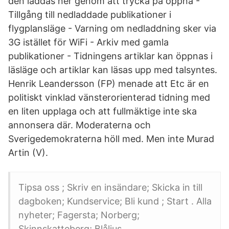
den laddas ner genom att trycka på öppna -
Tillgång till nedladdade publikationer i
flygplansläge - Varning om nedladdning sker via
3G istället för WiFi - Arkiv med gamla
publikationer - Tidningens artiklar kan öppnas i
läsläge och artiklar kan läsas upp med talsyntes.
Henrik Leandersson (FP) menade att Etc är en
politiskt vinklad vänsterorienterad tidning med
en liten upplaga och att fullmäktige inte ska
annonsera där. Moderaterna och
Sverigedemokraterna höll med. Men inte Murad
Artin (V).
Tipsa oss ; Skriv en insändare; Skicka in till
dagboken; Kundservice; Bli kund ; Start . Alla
nyheter; Fagersta; Norberg;
Skinnskatteberg; Blåljus .