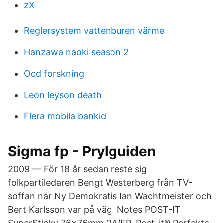
zX
Reglersystem vattenburen värme
Hanzawa naoki season 2
Ocd forskning
Leon leyson death
Flera mobila bankid
Sigma fp - Prylguiden
2009 — För 18 år sedan reste sig
folkpartiledaren Bengt Westerberg från TV-
soffan när Ny Demokratis Ian Wachtmeister och
Bert Karlsson var på väg Notes POST-IT
SuperSticky 76x76mm 24/FP. Post-it® Perfekta