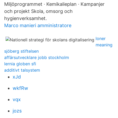
Miljöprogrammet · Kemikalieplan · Kampanjer
och projekt Skola, omsorg och
hygienverksamhet.
Marco manieri amministratore
loner
meaning
sjöberg stiftelsen
affärsutvecklare jobb stockholm
lernia globen sfi
additivt talsystem
xJd
wkfRw
vqx
jozs